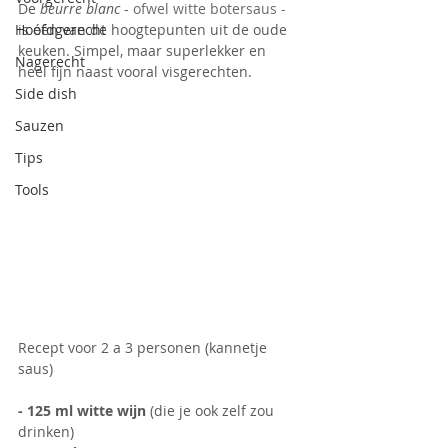
De 
beurre blanc
 - 
ofwel witte botersaus - 
Hoofdgerecht
is één van de hoogtepunten uit de oude 
keuken. Simpel, maar superlekker en 
Nagerecht
heel fijn naast vooral visgerechten.
Side dish
Sauzen
Tips
Tools
Recept voor 2 a 3 personen (kannetje 
saus)
- 125 ml witte wijn 
(die je ook zelf zou 
drinken)