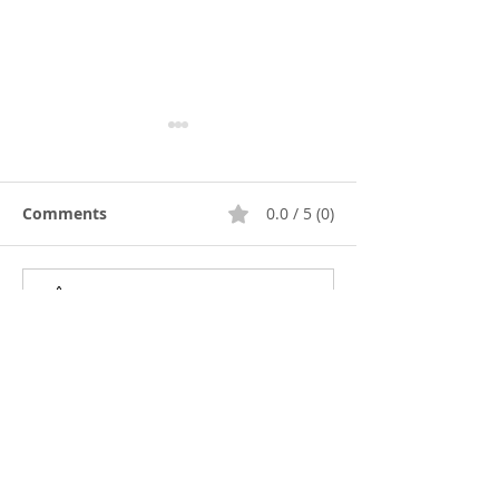
Passata
Comments
0.0 / 5 (0)
Rode wijnsaus
Comment and rate...