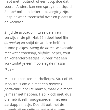
hebt met houtmot, of een bbq: doe dat 
vooral. Anders kan een spray met 'Liquid 
Smoke' ook een lekkere toevoeging zijn. 
Rasp er wat citroenschil over en plaats in 
de koelkast.
Snijd de avocado in twee delen en 
verwijder de pit. Hak één deel heel fijn 
(
brunoise
) en snijd de andere helft in 
dunne plakjes. Meng de 
brunoise
 avocado 
met wat citroensap, olijfolie, peper, zout 
en korianderblaadjes. Pureer met een 
vork zodat je een mooie egale massa 
krijgt.
Maak nu komkommerbolletjes. Stuk of 15. 
Mooiste is om die met een 
pommes 
parisienne
 lepel te maken, maar die moet 
je maar net hebben. Heb ik ook niet, dus 
die heb ik zelf rondgesneden met een 
aardappelmesje. Doe dit ook met de 
grapefruit en snijd er ook wat dunne 