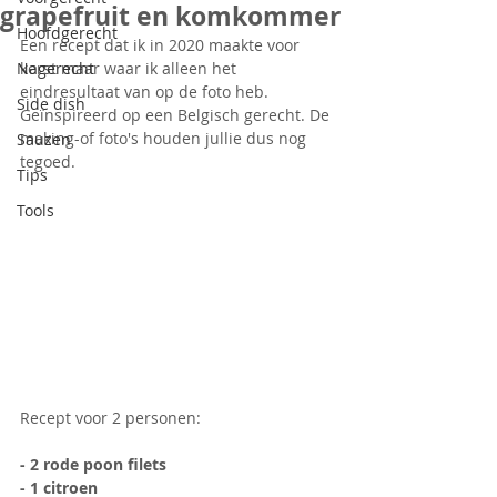
grapefruit en komkommer
Hoofdgerecht
Een recept dat ik in 2020 maakte voor 
Nagerecht
kerst maar waar ik alleen het 
eindresultaat van op de foto heb. 
Side dish
Geïnspireerd op een Belgisch gerecht. De 
making-of foto's houden jullie dus nog 
Sauzen
tegoed.
Tips
Tools
Recept voor 2 personen:
- 2 rode poon filets
- 1 citroen