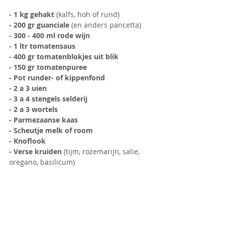
- 1 kg gehakt
 (kalfs, hoh of rund)
- 200 gr guanciale 
(en anders pancetta)
- 300 - 400 ml rode wijn
- 1 ltr tomatensaus
- 400 gr tomatenblokjes uit blik
- 150 gr tomatenpuree
- Pot runder- of kippenfond
- 2 a 3 uien
- 3 a 4 stengels selderij
- 2 a 3 wortels
- Parmezaanse kaas
- Scheutje melk of room
- Knoflook
- Verse kruiden
 (tijm, rozemarijn, salie, 
oregano, basilicum)