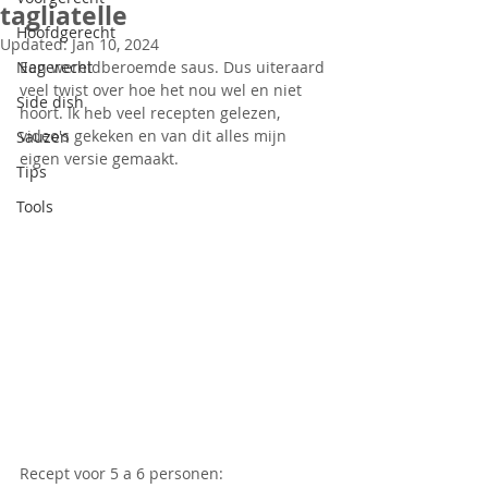
tagliatelle
Hoofdgerecht
Updated:
Jan 10, 2024
Nagerecht
Een wereldberoemde saus. Dus uiteraard 
veel twist over hoe het nou wel en niet 
Side dish
hoort. Ik heb veel recepten gelezen, 
video's gekeken en van dit alles mijn 
Sauzen
eigen versie gemaakt.
Tips
Tools
Recept voor 5 a 6 personen: