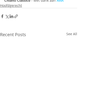
Chianti Classico 
- Met dank aan 
AWA
Hoofdgerecht
Recent Posts
See All