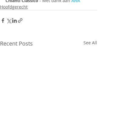
Chianti Classico 
- Met dank aan 
AWA
Hoofdgerecht
Recent Posts
See All