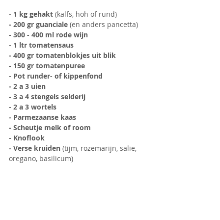
- 1 kg gehakt
 (kalfs, hoh of rund)
- 200 gr guanciale 
(en anders pancetta)
- 300 - 400 ml rode wijn
- 1 ltr tomatensaus
- 400 gr tomatenblokjes uit blik
- 150 gr tomatenpuree
- Pot runder- of kippenfond
- 2 a 3 uien
- 3 a 4 stengels selderij
- 2 a 3 wortels
- Parmezaanse kaas
- Scheutje melk of room
- Knoflook
- Verse kruiden
 (tijm, rozemarijn, salie, 
oregano, basilicum)