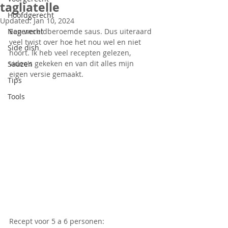
tagliatelle
Hoofdgerecht
Updated:
Jan 10, 2024
Nagerecht
Een wereldberoemde saus. Dus uiteraard 
veel twist over hoe het nou wel en niet 
Side dish
hoort. Ik heb veel recepten gelezen, 
video's gekeken en van dit alles mijn 
Sauzen
eigen versie gemaakt.
Tips
Tools
Recept voor 5 a 6 personen: