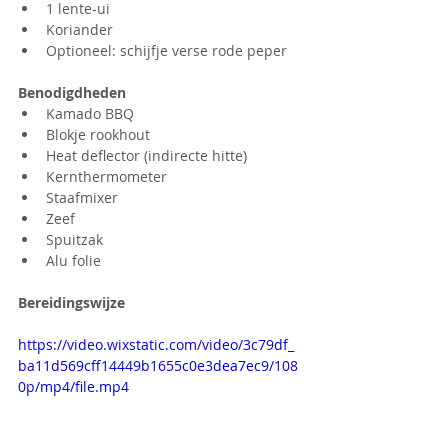
1 lente-ui
Koriander
Optioneel: schijfje verse rode peper
Benodigdheden
Kamado BBQ
Blokje rookhout
Heat deflector (indirecte hitte)
Kernthermometer
Staafmixer
Zeef
Spuitzak
Alu folie
Bereidingswijze
https://video.wixstatic.com/video/3c79df_
ba11d569cff14449b1655c0e3dea7ec9/108
0p/mp4/file.mp4