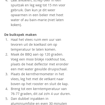
Laat afkoelen, schep over in een 
spuitzak en leg weg tot 15 mn voor 
gebruik. Dan kun je dit weer 
opwarmen in een beker met heet 
water of au bain-marie (niet laten 
koken).
De buikspek maken
Haal het vlees ruim een uur van 
tevoren uit de koelkast om op 
temperatuur te laten komen.
Maak de BBQ aan op 120 graden. 
Voeg een mooi blokje rookhout toe, 
plaats de heat deflector met eronder 
een met water gevulde druipschaal.
Plaats de kernthermometer in het 
vlees, leg het met de vetkant naar 
boven op het rooster en sluit de kap.
Breng tot een kerntemperatuur van 
76-77 graden, dit zal zo’n 4 uur duren.
Dan dubbel inpakken in 
aluminiumfolie en even 30 minuten 