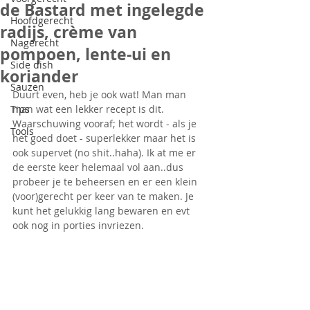
de Bastard met ingelegde
Hoofdgerecht
radijs, crème van
Nagerecht
pompoen, lente-ui en
Side dish
koriander
Sauzen
Duurt even, heb je ook wat! Man man 
Tips
man wat een lekker recept is dit. 
Waarschuwing vooraf; het wordt - als je 
Tools
het goed doet - superlekker maar het is 
ook supervet (no shit..haha). Ik at me er 
de eerste keer helemaal vol aan..dus 
probeer je te beheersen en er een klein 
(voor)gerecht per keer van te maken. Je 
kunt het gelukkig lang bewaren en evt 
ook nog in porties invriezen.