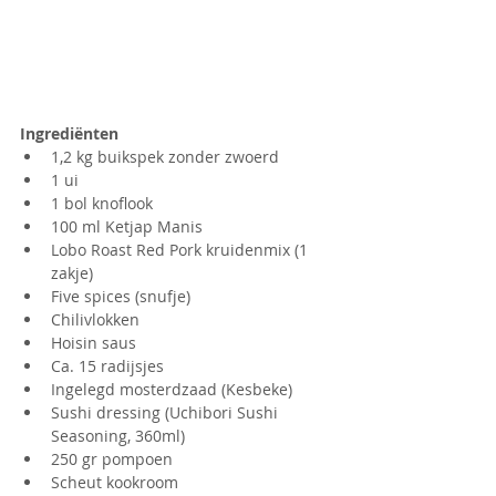
Ingrediënten
1,2 kg buikspek zonder zwoerd
1 ui
1 bol knoflook
100 ml Ketjap Manis
Lobo Roast Red Pork kruidenmix (1 
zakje)
Five spices (snufje)
Chilivlokken
Hoisin saus
Ca. 15 radijsjes
Ingelegd mosterdzaad (Kesbeke)
Sushi dressing (Uchibori Sushi 
Seasoning, 360ml)
250 gr pompoen
Scheut kookroom