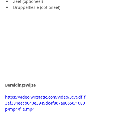
Zeef (optioneel)
Druppelflesje (optioneel)
Bereidingswijze
https://video.wixstatic.com/video/3c79df_f
3af384eecb040e3949dc4f867a80656/1080
p/mp4/file.mp4