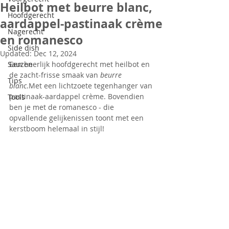
Heilbot met beurre blanc,
Hoofdgerecht
aardappel-pastinaak crème
Nagerecht
en romanesco
Side dish
Updated:
Dec 12, 2024
Sauzen
Een heerlijk hoofdgerecht met heilbot en 
de zacht-frisse smaak van 
beurre 
Tips
blanc
.Met een lichtzoete tegenhanger van 
pastinaak-aardappel crème. Bovendien 
Tools
ben je met de romanesco - die 
opvallende gelijkenissen toont met een 
kerstboom helemaal in stijl!