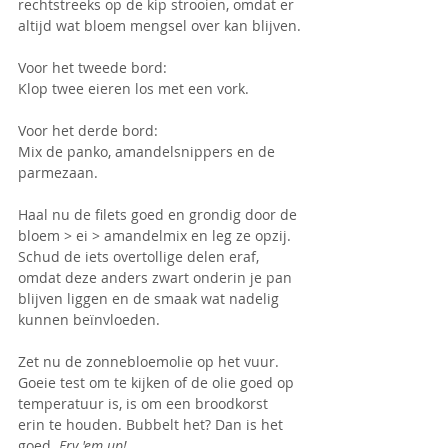
rechtstreeks op de kip strooien, omdat er 
altijd wat bloem mengsel over kan blijven.
Voor het tweede bord:
Klop twee eieren los met een vork.
Voor het derde bord:
Mix de panko, amandelsnippers en de 
parmezaan.
Haal nu de filets goed en grondig door de 
bloem > ei > amandelmix en leg ze opzij. 
Schud de iets overtollige delen eraf, 
omdat deze anders zwart onderin je pan 
blijven liggen en de smaak wat nadelig 
kunnen beïnvloeden.
Zet nu de zonnebloemolie op het vuur. 
Goeie test om te kijken of de olie goed op 
temperatuur is, is om een broodkorst 
erin te houden. Bubbelt het? Dan is het 
goed. 
Fry 'em up!