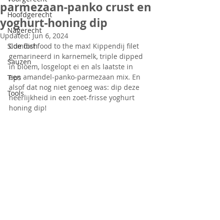
parmezaan-panko crust en
Hoofdgerecht
yoghurt-honing dip
Nagerecht
Updated:
Jun 6, 2024
Side dish
Comfort food to the max! Kippendij filet 
gemarineerd in karnemelk, triple dipped 
Sauzen
in bloem, losgelopt ei en als laatste in 
een amandel-panko-parmezaan mix. En 
Tips
alsof dat nog niet genoeg was: dip deze 
Tools
heerlijkheid in een zoet-frisse yoghurt 
honing dip!