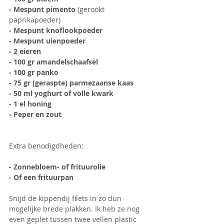
- Mespunt pimento 
(gerookt 
paprikapoeder)
- Mespunt knoflookpoeder
- Mespunt uienpoeder
- 2 eieren
- 100 gr amandelschaafsel
- 100 gr panko
- 75 gr (geraspte) parmezaanse kaas
- 50 ml yoghurt of volle kwark
- 1 el honing
- Peper en zout
Extra benodigdheden:
- Zonnebloem- of frituurolie
- Of een frituurpan
Snijd de kippendij filets in zo dun 
mogelijke brede plakken. Ik heb ze nog 
even geplet tussen twee vellen plastic 