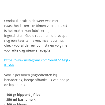
Omdat ik druk in de weer was met - 
naast het koken - te filmen voor een 
reel
is het maken van foto's er bij 
ingeschoten. Goeie reden om dit recept 
nog een keer te maken, maar voor nu: 
check vooral de reel op insta en volg me 
voor elke dag nieuwe recepten! 
https://www.instagram.com/reel/C51MqFY
IUGM/
Voor 2 personen (ingrediënten bij 
benadering, beetje afhankelijk van hoe je 
de kip snijdt):
- 400 gr kippendij filet
- 250 ml karnemelk
- 100 gr bloem