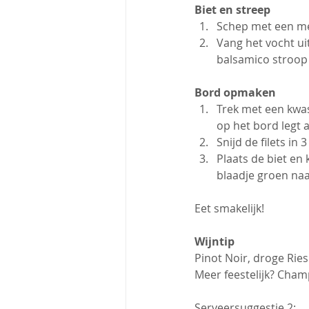
Biet en streep
Schep met een mel
Vang het vocht ui
balsamico stroop t
Bord opmaken
Trek met een kwas
op het bord legt a
Snijd de filets i
Plaats de biet en 
blaadje groen naa
Eet smakelijk!
Wijntip
Pinot Noir, droge Ries
Meer feestelijk? Cha
Serveersuggestie 2: