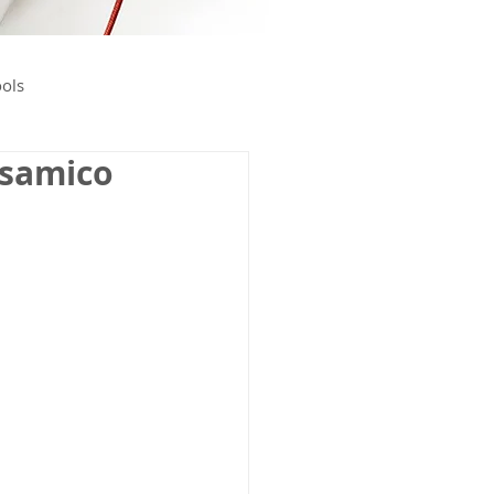
ools
lsamico