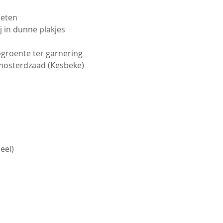
ieten
j in dunne plakjes
ogroente ter garnering
 mosterdzaad (Kesbeke)
eel)