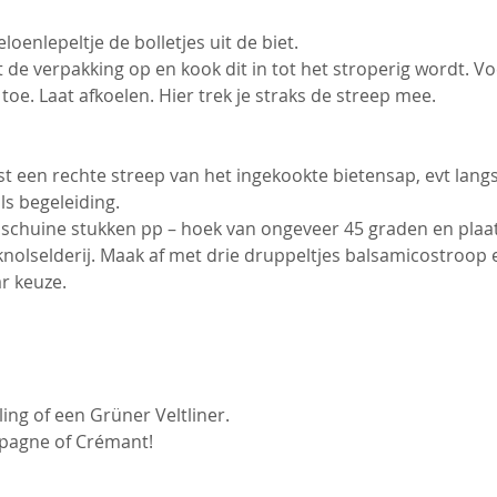
oenlepeltje de bolletjes uit de biet.
t de verpakking op en kook dit in tot het stroperig wordt. Vo
oe. Laat afkoelen. Hier trek je straks de streep mee.
t een rechte streep van het ingekookte bietensap, evt langs 
ls begeleiding.
n 3 schuine stukken pp – hoek van ongeveer 45 graden en plaa
knolselderij. Maak af met drie druppeltjes balsamicostroop e
r keuze.
ling of een Grüner Veltliner.
mpagne of Crémant!