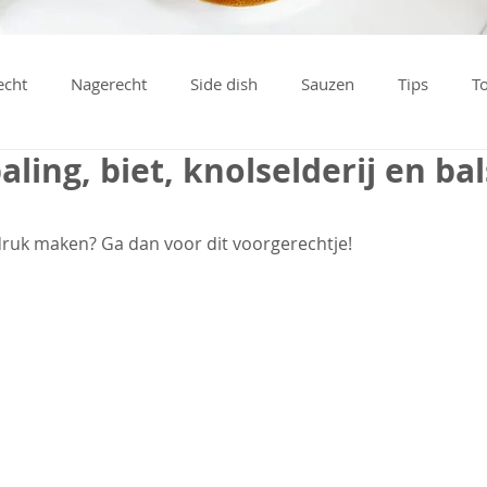
echt
Nagerecht
Side dish
Sauzen
Tips
T
ling, biet, knolselderij en ba
ndruk maken? Ga dan voor dit voorgerechtje!