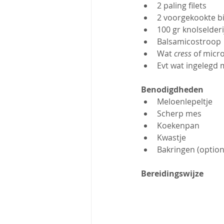
2 paling filets
2 voorgekookte b
100 gr knolselderi
Balsamicostroop
Wat 
cress
 of micr
Evt wat ingelegd
Benodigdheden
Meloenlepeltje
Scherp mes
Koekenpan
Kwastje
Bakringen (option
Bereidingswijze