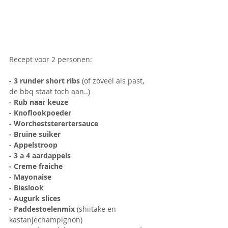
Recept voor 2 personen:
- 3 runder short ribs
 (of zoveel als past, 
de bbq staat toch aan..)
- Rub naar keuze
- Knoflookpoeder
- Worcheststerertersauce
- Bruine suiker
- Appelstroop
- 3 a 4 aardappels
- Creme fraiche
- Mayonaise
- Bieslook
- Augurk slices
- Paddestoelenmix 
(shiitake en 
kastanjechampignon)