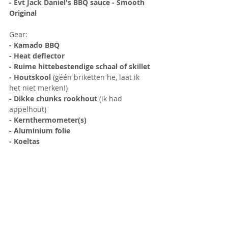
- Evt Jack Daniel's BBQ sauce - Smooth 
Original
Gear:
- Kamado BBQ
- Heat deflector
- Ruime hittebestendige schaal of skillet
- Houtskool 
(géén briketten he, laat ik 
het niet merken!)
- Dikke chunks rookhout
 (ik had 
appelhout)
- Kernthermometer(s)
- Aluminium folie
- Koeltas