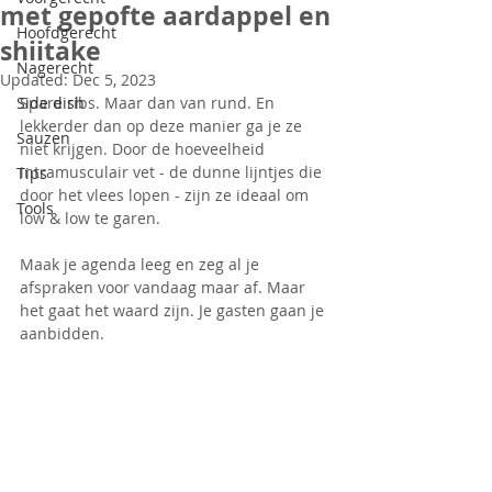
met gepofte aardappel en
Hoofdgerecht
shiitake
Nagerecht
Updated:
Dec 5, 2023
Side dish
Spare ribs. Maar dan van rund. En 
lekkerder dan op deze manier ga je ze 
Sauzen
niet krijgen. Door de hoeveelheid 
intramusculair vet - de dunne lijntjes die 
Tips
door het vlees lopen - zijn ze ideaal om 
Tools
low & low te garen.
Maak je agenda leeg en zeg al je 
afspraken voor vandaag maar af. Maar 
het gaat het waard zijn. Je gasten gaan je 
aanbidden.