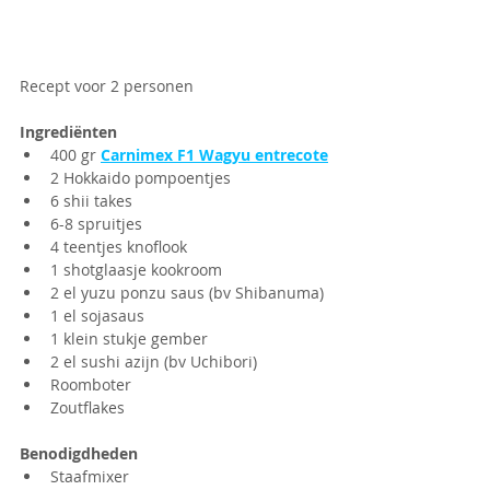
Recept voor 2 personen
Ingrediënten
400 gr 
Carnimex F1 Wagyu entrecote
2 Hokkaido pompoentjes
6 shii takes
6-8 spruitjes
4 teentjes knoflook
1 shotglaasje kookroom
2 el yuzu ponzu saus (bv Shibanuma)
1 el sojasaus
1 klein stukje gember
2 el sushi azijn (bv Uchibori)
Roomboter
Zoutflakes
Benodigdheden
Staafmixer