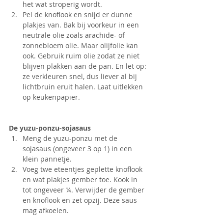
het wat stroperig wordt.
Pel de knoflook en snijd er dunne 
plakjes van. Bak bij voorkeur in een 
neutrale olie zoals arachide- of 
zonnebloem olie. Maar olijfolie kan 
ook. Gebruik ruim olie zodat ze niet 
blijven plakken aan de pan. En let op: 
ze verkleuren snel, dus liever al bij 
lichtbruin eruit halen. Laat uitlekken 
op keukenpapier.
De yuzu-ponzu-sojasaus
Meng de yuzu-ponzu met de 
sojasaus (ongeveer 3 op 1) in een 
klein pannetje.
Voeg twe eteentjes geplette knoflook 
en wat plakjes gember toe. Kook in 
tot ongeveer ¼. Verwijder de gember 
en knoflook en zet opzij. Deze saus 
mag afkoelen.