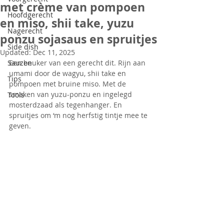
met crème van pompoen
Hoofdgerecht
en miso, shii take, yuzu
Nagerecht
ponzu sojasaus en spruitjes
Side dish
Updated:
Dec 11, 2025
Sauzen
Een beuker van een gerecht dit. Rijn aan 
umami door de wagyu, shii take en 
Tips
pompoen met bruine miso. Met de 
smaken van yuzu-ponzu en ingelegd 
Tools
mosterdzaad als tegenhanger. En 
spruitjes om ‘m nog herfstig tintje mee te 
geven. 