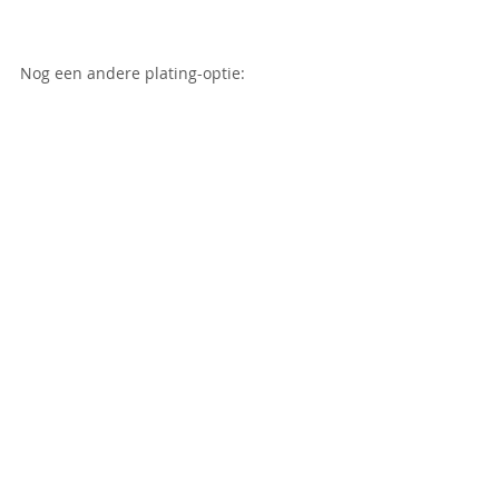
Nog een andere plating-optie:
Wijntip:
 Pinot Noir
Hoofdgerecht
Voorgerecht