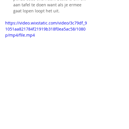
aan tafel te doen want als je ermee 
gaat lopen loopt het uit.
https://video.wixstatic.com/video/3c79df_9
1051aa821784f21919b318f0ea5ac58/1080
p/mp4/file.mp4