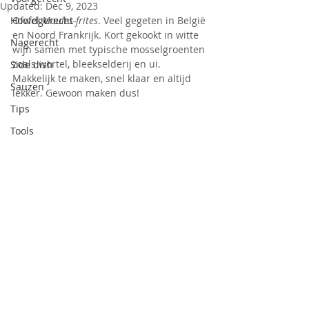
Updated:
Dec 9, 2023
Hoofdgerecht
Ofwel 
Moules-frites
. Veel gegeten in België 
en Noord Frankrijk. Kort gekookt in witte 
Nagerecht
wijn samen met typische mosselgroenten 
zoals wortel, bleekselderij en ui. 
Side dish
Makkelijk te maken, snel klaar en altijd 
Sauzen
lekker. Gewoon maken dus!
Tips
Tools